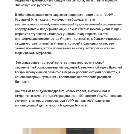
открытий и драйвером инноваций как региона, так и страны в целом!
Знают вуз и за рубежом.
В юбилейные дни многие задаются вопросом: каким станет УрФУ в
будущем? Мне кажется, университет будущего – это
высокотехнологичный, инновационный вуз, оснащенный современным
оборудованием, поддерживающий самые смелые инновационные идеи
и проекты студентов и молодых ученых. Но одновременно это
платформа для сотворчества Учителя, который с любовью и открытым
сердцем отдает знания, и Ученика, который с благодарностью это
знание принимает, чтобы потом вывести науку, технологии и жизнь
людей на новый уровень.
Это университет, который сочетает новаторство с мировой
тысячелетней образовательной традицией, заложенной еще в Древней
Греции и получившей развитие в первых российских университетах, в
основе которой – гуманизм и воспитание всесторонне развитой
Личности.
Хочется от всей души поздравить наших коллег, выпускников и
студентов с замечательным праздником – 100- летием УрФУ!» - сказала
заместитель первого проректора УрФУ, начальник Управления
инновационной деятельности Надежда Терлыга.