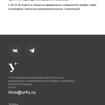
С 20 по 25 апреля в Уральском федеральном университете пройдет серия
интенсивных тренингов предпринимательских компетенций.
© Инновационная инфраструктура Уральского
федерального университета имени первого президента
России Б.Н.Ельцина
E-mail
inno@urfu.ru
Телефон